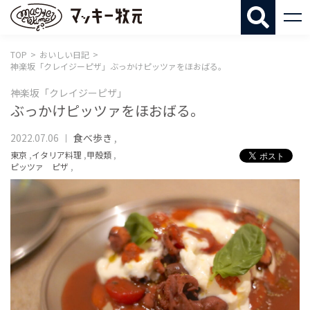
マッキー牧
TOP
おいしい日記
神楽坂「クレイジーピザ」ぶっかけピッツァをほおばる。
神楽坂「クレイジーピザ」
ぶっかけピッツァをほおばる。
2022.07.06
食べ歩き
,
東京
,
イタリア料理
,
甲殻類
,
ピッツァ ピザ
,