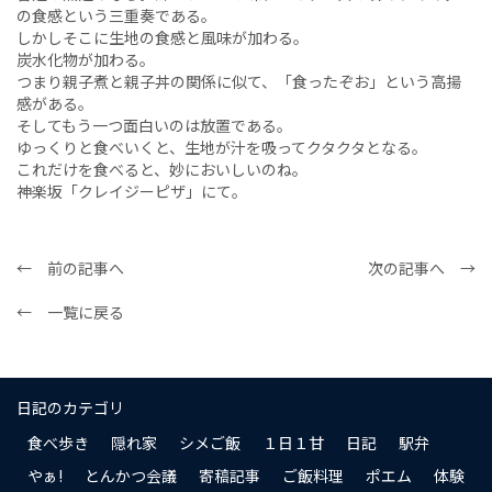
の食感という三重奏である。
しかしそこに生地の食感と風味が加わる。
炭水化物が加わる。
つまり親子煮と親子丼の関係に似て、「食ったぞお」という高揚
感がある。
そしてもう一つ面白いのは放置である。
ゆっくりと食べいくと、生地が汁を吸ってクタクタとなる。
これだけを食べると、妙においしいのね。
神楽坂「クレイジーピザ」にて。
← 前の記事へ
次の記事へ →
← 一覧に戻る
日記のカテゴリ
食べ歩き
隠れ家
シメご飯
１日１甘
日記
駅弁
やぁ!
とんかつ会議
寄稿記事
ご飯料理
ポエム
体験