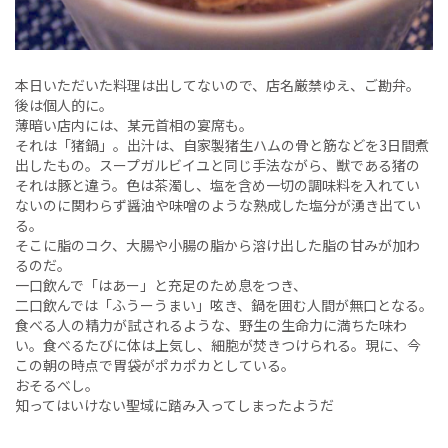
本日いただいた料理は出してないので、店名厳禁ゆえ、ご勘弁。
後は個人的に。
薄暗い店内には、某元首相の宴席も。
それは「猪鍋」。出汁は、自家製猪生ハムの骨と筋などを3日間煮
出したもの。スープガルビイユと同じ手法ながら、獣である猪の
それは豚と違う。色は茶濁し、塩を含め一切の調味料を入れてい
ないのに関わらず醤油や味噌のような熟成した塩分が湧き出てい
る。
そこに脂のコク、大腸や小腸の脂から溶け出した脂の甘みが加わ
るのだ。
一口飲んで「はあー」と充足のため息をつき、
二口飲んでは「ふうーうまい」呟き、鍋を囲む人間が無口となる。
食べる人の精力が試されるような、野生の生命力に満ちた味わ
い。食べるたびに体は上気し、細胞が焚きつけられる。現に、今
この朝の時点で胃袋がポカポカとしている。
おそるべし。
知ってはいけない聖域に踏み入ってしまったようだ