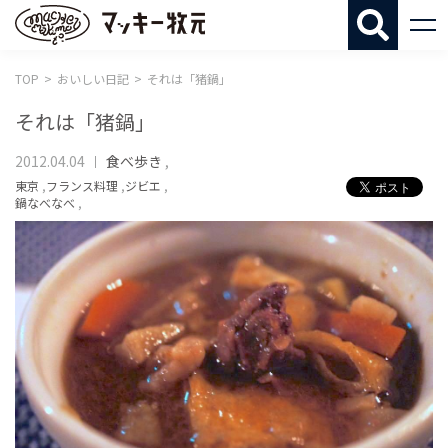
マッキー牧
TOP
おいしい日記
それは「猪鍋」
それは「猪鍋」
2012.04.04
食べ歩き
,
東京
,
フランス料理
,
ジビエ
,
鍋なべなべ
,