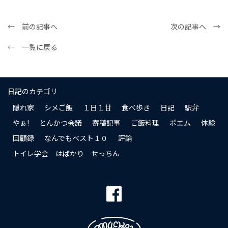
← 前の記事へ
次の記事へ →
← 一覧に戻る
日記のカテゴリ
隠れ家
シメご飯
１日１甘
食べ歩き
日記
駅弁
やぁ!
とんかつ会議
寄稿記事
ご飯料理
ポエム
体験
回顧録
なんでもベスト１０
評論
トイレ学会 はばかり せっちん