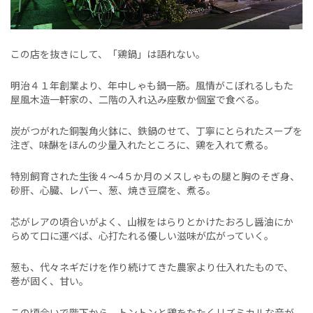
この店を抜きにして、「鶏鍋」は語れない。
明治４１年創業より、年中しゃも鍋一筋。風情がこぼれるしもた
屋風木造一軒家の、二階の入れ込み座敷か個室で食べる。
炭がつがれた銅製角火鉢に、鉄鍋のせて、丁寧にとられたスープを
注ぎ、味醂をほんの少量入れたところに、鶏を入れて煮る。
特別飼育された生後４～4５か月のメスしゃもの腿と胸のそぎ身、
砂肝、心臓、レバー、葱、焼き豆腐を、煮る。
芯がレアの頃合いがよく、山椒をはらりとかけたおろし醤油にか
らめて口に運べば、心打たれる優しい滋味が広がっていく。
葱も、代々ネギだけを作り続けてきた農家より仕入れたもので、
巻が固く、甘い。
この頃合いで階下から、トントンと鶏をたたくリズミカルな音が