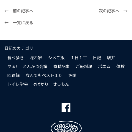
← 前の記事へ
次の記事へ →
← 一覧に戻る
日記のカテゴリ
食べ歩き
隠れ家
シメご飯
１日１甘
日記
駅弁
やぁ!
とんかつ会議
寄稿記事
ご飯料理
ポエム
体験
回顧録
なんでもベスト１０
評論
トイレ学会 はばかり せっちん