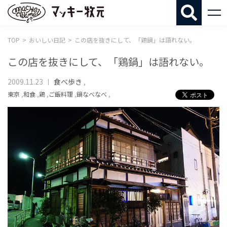
マッキー牧
TOP
おいしい日記
この店を抜きにして、「鶏鍋」は語れない。
この店を抜きにして、「鶏鍋」は語れない。
2009.11.23
食べ歩き
,
東京
,
和食
,
鶏
,
ご飯料理
,
鍋なべなべ
,