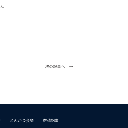
い。
次の記事へ →
!
とんかつ会議
寄稿記事