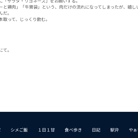
に「サラダ・リヨネーズ」をお願いする。
ーと鶏肉」「牛胃袋」という、肉だけの流れになってしまったが、嬉し
んだ。
本取って、じっくり飲む。
にて。
家
シメご飯
１日１甘
食べ歩き
日記
駅弁
やぁ