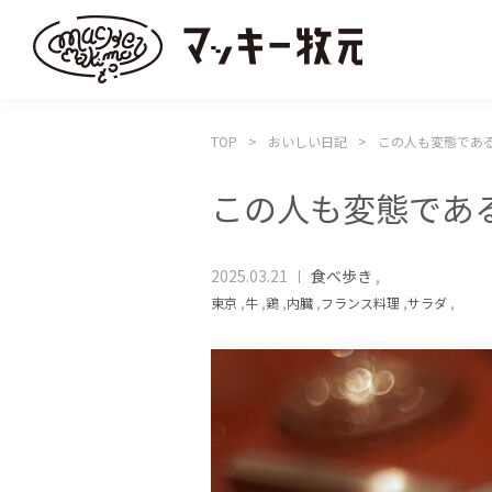
TOP
おいしい日記
この人も変態であ
この人も変態であ
2025.03.21
食べ歩き
,
東京
,
牛
,
鶏
,
内臓
,
フランス料理
,
サラダ
,