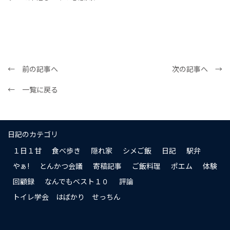
← 前の記事へ
次の記事へ →
← 一覧に戻る
日記のカテゴリ
１日１甘
食べ歩き
隠れ家
シメご飯
日記
駅弁
やぁ!
とんかつ会議
寄稿記事
ご飯料理
ポエム
体験
回顧録
なんでもベスト１０
評論
トイレ学会 はばかり せっちん