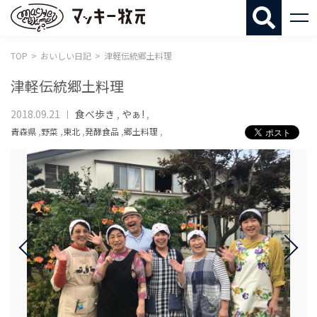
マッキー牧
TOP
おいしい日記
津軽伝統郷土料理
津軽伝統郷土料理
2018.09.21
食べ歩き
,
やぁ!
,
青森県
,
野菜
,
東北
,
発酵食品
,
郷土料理
,