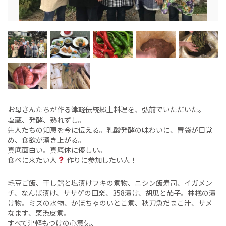
お母さんたちが作る津軽伝統郷土料理を、弘前でいただいた。
塩蔵、発酵、熟れずし。
先人たちの知恵を今に伝える。乳酸発酵の味わいに、胃袋が目覚
め、食欲が湧き上がる。
真底面白い。真底体に優しい。
食べに来たい人
作りに参加したい人！
毛豆ご飯、干し鱈と塩漬けフキの煮物、ニシン飯寿司、イガメン
チ、なんば漬け、ササゲの田楽、358漬け、胡瓜と茄子。林檎の漬
け物。ミズの水物、かぼちゃのいとこ煮、秋刀魚だまこ汁、サメ
なます、栗渋皮煮。
すべて津軽もつけの心意気、