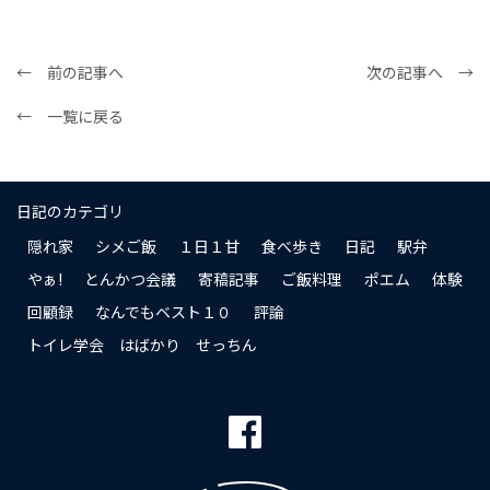
← 前の記事へ
次の記事へ →
← 一覧に戻る
日記のカテゴリ
隠れ家
シメご飯
１日１甘
食べ歩き
日記
駅弁
やぁ!
とんかつ会議
寄稿記事
ご飯料理
ポエム
体験
回顧録
なんでもベスト１０
評論
トイレ学会 はばかり せっちん