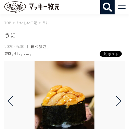
マッキー牧
TOP
おいしい日記
うに
うに
2020.05.30
食べ歩き
,
東京
,
すし
,
ウニ
,