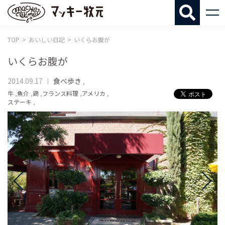
マッキー牧
TOP
おいしい日記
いくらお腹が
いくらお腹が
2014.09.17
食べ歩き
,
牛
,
魚介
,
鶏
,
フランス料理
,
アメリカ
,
ステーキ
,