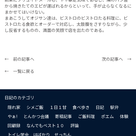
から焼きたてのエピが運ばれるからといって、手が止らなくなるに
まかせてはいけない。
まあこうしてオジサン達は、ビストロのビストロたる料理に、ビ
ストロたる食欲とオーダーで対応し、太鼓腹をさすりながら、少
し反省するものの、満面の笑顔で店を出たのである。
← 前の記事へ
次の記事へ →
← 一覧に戻る
日記のカテゴリ
隠れ家
シメご飯
１日１甘
食べ歩き
日記
駅弁
やぁ!
とんかつ会議
寄稿記事
ご飯料理
ポエム
体験
回顧録
なんでもベスト１０
評論
トイレ学会 はばかり せっちん