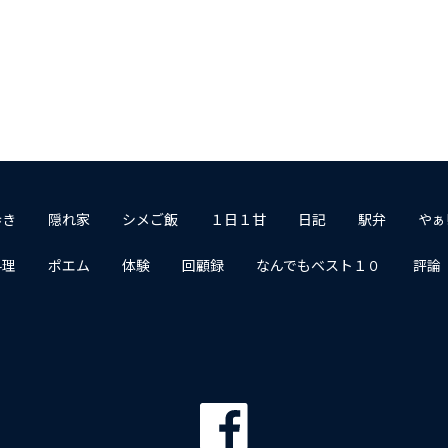
歩き
隠れ家
シメご飯
１日１甘
日記
駅弁
やぁ
料理
ポエム
体験
回顧録
なんでもベスト１０
評論