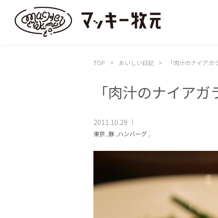
TOP
おいしい日記
「肉汁のナイアガ
「肉汁のナイアガ
2011.10.29
東京
,
豚
,
ハンバーグ
,