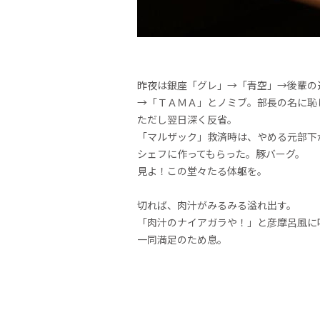
昨夜は銀座「グレ」→「青空」→後輩の
→「ＴＡＭＡ」とノミブ。部長の名に恥
ただし翌日深く反省。
「マルザック」救済時は、やめる元部下
シェフに作ってもらった。豚バーグ。
見よ！この堂々たる体躯を。
切れば、肉汁がみるみる溢れ出す。
「肉汁のナイアガラや！」と彦摩呂風に
一同満足のため息。