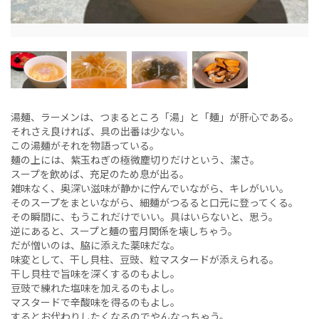
湯麺、ラーメンは、つまるところ「湯」と「麺」が肝心である。
それさえ良ければ、具の出番は少ない。
この湯麺がそれを物語っている。
麺の上には、紫玉ねぎの極微塵切りだけという、潔さ。
スープを飲めば、充足のため息が出る。
雑味なく、奥深い滋味が静かに佇んでいながら、キレがいい。
そのスープをまといながら、細麺がつるると口元に登ってくる。
その瞬間に、もうこれだけでいい。具はいらないと、思う。
逆にあると、スープと麺の蜜月関係を壊しちゃう。
だが憎いのは、脇に添えた薬味だな。
味変として、干し貝柱、豆豉、粒マスタードが添えられる。
干し貝柱で旨味を深くするのもよし。
豆豉で練れた塩味を加えるのもよし。
マスタードで辛酸味を得るのもよし。
するとお代わりしたくなるのでやんなっちゃう。