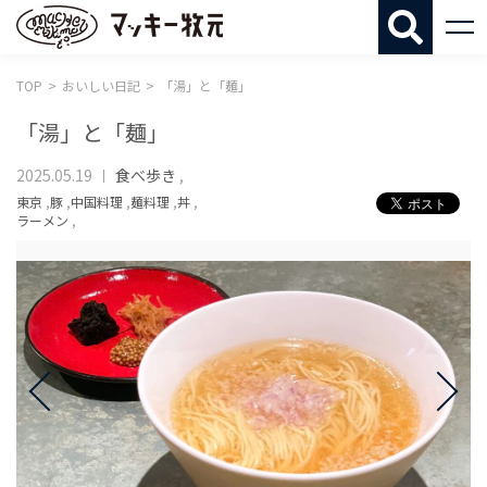
マッキー牧
TOP
おいしい日記
「湯」と「麺」
「湯」と「麺」
2025.05.19
食べ歩き
,
東京
,
豚
,
中国料理
,
麺料理
,
丼
,
ラーメン
,