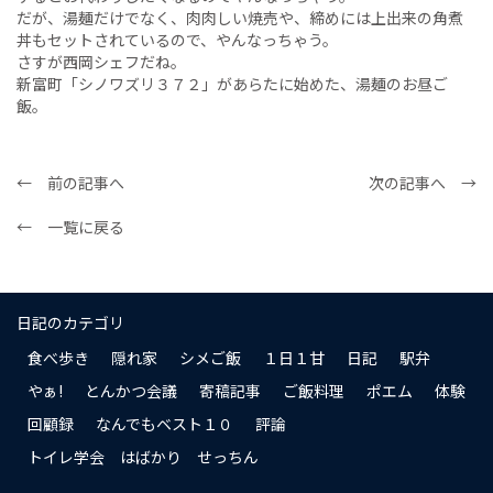
だが、湯麺だけでなく、肉肉しい焼売や、締めには上出来の角煮
丼もセットされているので、やんなっちゃう。
さすが西岡シェフだね。
新富町「シノワズリ３７２」があらたに始めた、湯麺のお昼ご
飯。
← 前の記事へ
次の記事へ →
← 一覧に戻る
日記のカテゴリ
食べ歩き
隠れ家
シメご飯
１日１甘
日記
駅弁
やぁ!
とんかつ会議
寄稿記事
ご飯料理
ポエム
体験
回顧録
なんでもベスト１０
評論
トイレ学会 はばかり せっちん