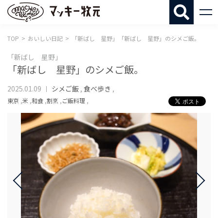
マッキー牧
TOP
おいしい日記
「新ばし 星野」「新ばし 星野」のシメご飯。
「新ばし 星野」
「新ばし 星野」のシメご飯。
2025.01.09
シメご飯
,
食べ歩き
,
東京
,
米
,
和食
,
割烹
,
ご飯料理
,