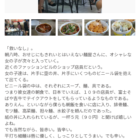
「救いなし」。
朝八時、おせじにもきれいとはいえない麺屋さんに、オシャレな
女の子が次々と入っていく。
近くのファッションビルのショップ店員だという。
女の子達は、片手に空の丼、片手にいくつものビニール袋を抱え
て出てくる。
ビニール袋の中は、それぞれにスープ、麺、具である。
つまり彼女達の朝食で、日本でいえば、１０９の店員が、富士そ
ばや吉牛でテイクアウトをしてもらっているようなものである。
ありえん。といいながら僕らも朝飯を食いに店に入り、排骨麺、
モツ麺、高菜麺、担々麺、水餃子を頼んだのであった。
紙の丼に入れられているが、一杯５元（９０円）と聞けば嬉しい
よね。
でも当然ながら、皆赤い。皆辛い。
平打ち細麺は唇に優しく、しっこりとしてうまい。でも辛い。