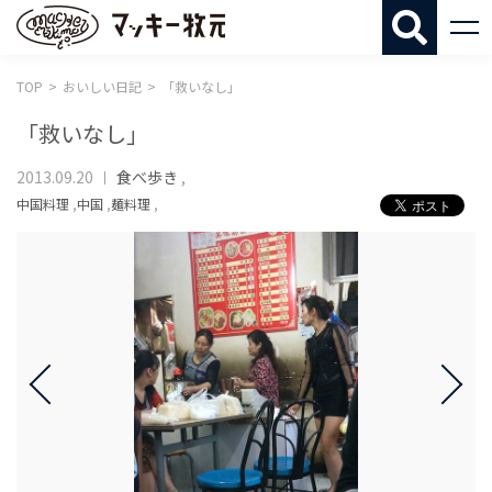
マッキー牧
TOP
おいしい日記
「救いなし」
「救いなし」
2013.09.20
食べ歩き
,
中国料理
,
中国
,
麺料理
,