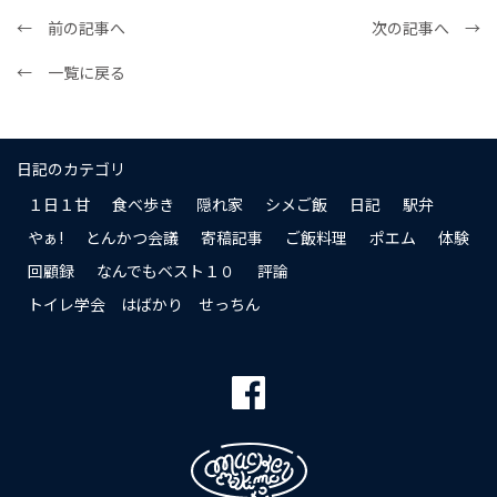
← 前の記事へ
次の記事へ →
← 一覧に戻る
日記のカテゴリ
１日１甘
食べ歩き
隠れ家
シメご飯
日記
駅弁
やぁ!
とんかつ会議
寄稿記事
ご飯料理
ポエム
体験
回顧録
なんでもベスト１０
評論
トイレ学会 はばかり せっちん