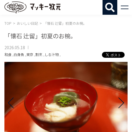
マッキー牧
TOP
おいしい日記
「懐石 辻留」初夏のお椀。
「懐石 辻留」初夏のお椀。
2026.05.18
和食
,
白身魚
,
東京
,
割烹
,
しる汁物
,