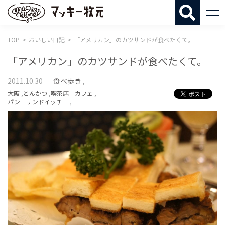
マッキー牧
TOP
おいしい日記
「アメリカン」のカツサンドが食べたくて。
「アメリカン」のカツサンドが食べたくて。
2011.10.30
食べ歩き
,
大阪
,
とんかつ
,
喫茶店 カフェ
,
パン サンドイッチ
,